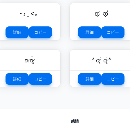
っ ̫ <｡
ಥ_ಥ
詳細
コピー
詳細
コピー
ʚ̴̶̷.ʚ̴̶̷̥̀
ᐡ o̴̶̷̥᷄ ̫ o̴̶̷̥᷅ ᐡ
詳細
コピー
詳細
コピー
感情