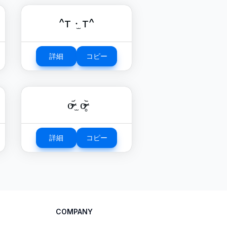
^т ·̫ т^
詳細
コピー
o̴̶̷᷄ ̫ o̴̶̷̥᷅
詳細
コピー
COMPANY