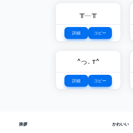
╥﹏╥
詳細
コピー
^っ. т^
詳細
コピー
挨拶
かわいい