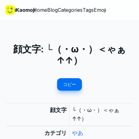
iKaomoji
Home
Blog
Categories
Tags
Emoji
顔文字:
└（・ω・）＜ゃぁ
↑↑）
コピー
顔文字
└（・ω・）＜ゃぁ
↑↑）
カテゴリ
やあ