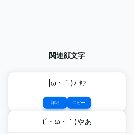
関連顔文字
|ω・｀)ﾉ ﾔｧ
詳細
コピー
(´・ω・｀)やあ