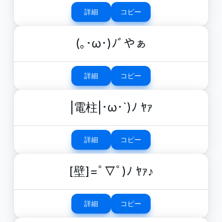
詳細
コピー
(｡･ω･)ﾉﾞやぁ
詳細
コピー
|電柱|･ω･`)ﾉ ﾔｧ
詳細
コピー
[壁]=ﾟ▽ﾟ)ﾉ ﾔｧ♪
詳細
コピー