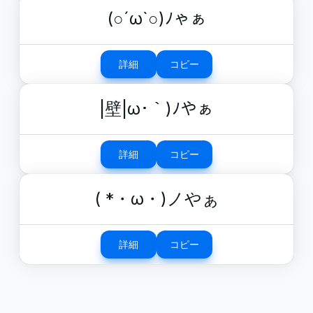
(○´ω`○)ﾉゃぁ
詳細
コピー
|壁|ω･｀)ﾉやぁ
詳細
コピー
( *・ω・)ノやぁ
詳細
コピー