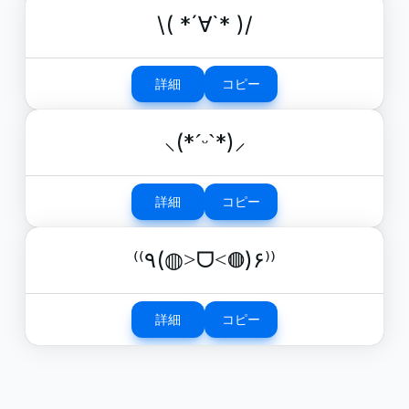
\( *´∀`* )/
詳細
コピー
⸜(*ˊᵕˋ*)⸝
詳細
コピー
⁽⁽٩(◍˃ᗜ˂◍)۶⁾⁾
詳細
コピー