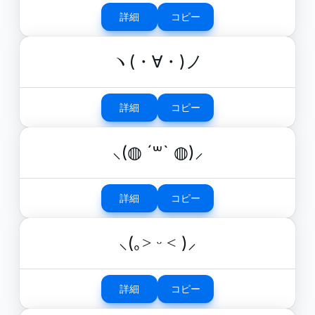
詳細
コピー
ヽ(・∀・)ノ
詳細
コピー
⸜(◍ ´꒳` ◍)⸝
詳細
コピー
⸜(｡˃ ᵕ ˂ )⸝
詳細
コピー