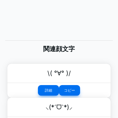
関連顔文字
\( °∀° )/
詳細
コピー
⸜(*ˊᗜˋ*)⸝