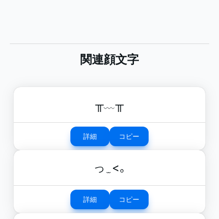
関連顔文字
╥﹏╥
詳細
コピー
っ ̫ <｡
詳細
コピー