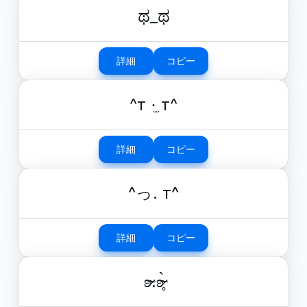
ಥ_ಥ
詳細
コピー
^т ·̫ т^
詳細
コピー
^っ. т^
詳細
コピー
ʚ̴̶̷.ʚ̴̶̷̥̀