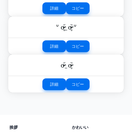
詳細
コピー
ᐡ o̴̶̷̥᷄ ̫ o̴̶̷̥᷅ ᐡ
詳細
コピー
o̴̶̷᷄ ̫ o̴̶̷̥᷅
詳細
コピー
挨拶
かわいい