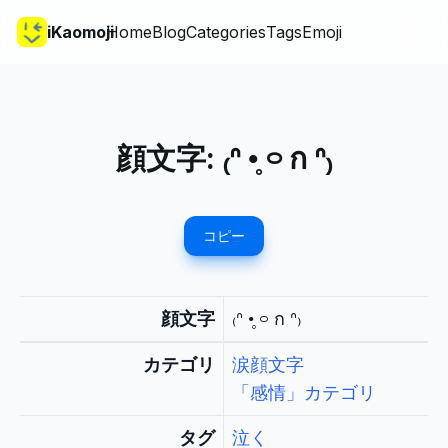
iKaomoji
Home
Blog
Categories
Tags
Emoji
顔文字:
₍ᐢ •̥ ࿁ ก ᐢ₎
コピー
顔文字
₍ᐢ •̥ ࿁ ก ᐢ₎
カテゴリ
涙顔文字
「感情」カテゴリ
タグ
泣く