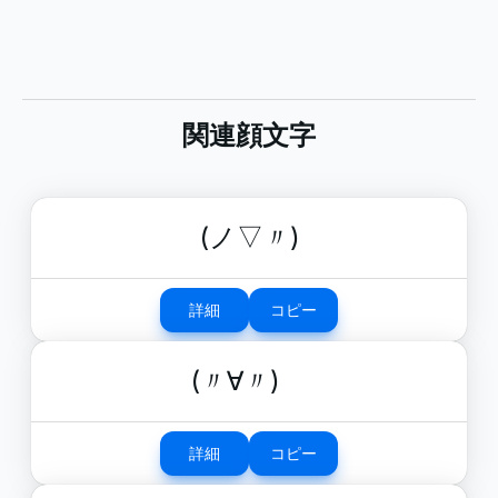
関連顔文字
(ノ▽〃)
詳細
コピー
(〃∀〃)ゞ
詳細
コピー