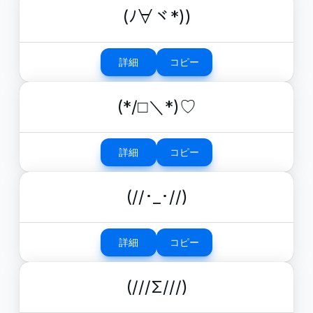
(ﾉ∀ヾ*))
詳細
コピー
(*/□＼*)♡
詳細
コピー
(//･_･//)
詳細
コピー
(///Σ///)