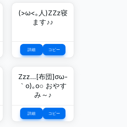
(>ω<｡人)ZZz寝
ます♪♪
詳細
コピー
Zzz…[布団]σω-
｀o)｡o○ おやす
み～♪
詳細
コピー