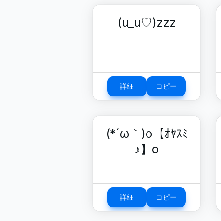
(u_u♡)zzz
詳細
コピー
(*´ω｀)o【ｵﾔｽﾐ
♪】o
詳細
コピー