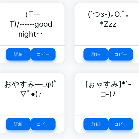
（T￢
(´つз-)｡O.ﾟ｡
T)/~~~good
*Zzz
night･･
詳細
コピー
詳細
コピー
おやすみ―_φ(ﾟ
[ぉゃすみ]*´-
▽ﾟ●)♪
□-)ﾉ
詳細
コピー
詳細
コピー