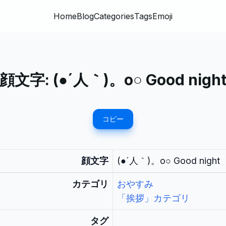
Home
Blog
Categories
Tags
Emoji
顔文字:
(●´人｀)。o○ Good nigh
コピー
顔文字
(●´人｀)。o○ Good night
カテゴリ
おやすみ
「挨拶」カテゴリ
タグ