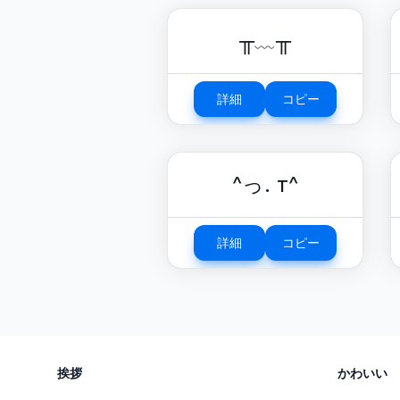
╥﹏╥
詳細
コピー
^っ. т^
詳細
コピー
挨拶
かわいい