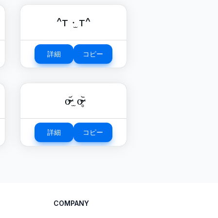
^т ·̫ т^
詳細
コピー
o̴̶̷᷄ ̫ o̴̶̷̥᷅
詳細
コピー
COMPANY