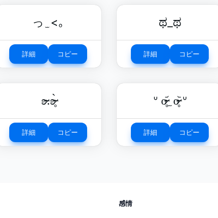
っ ̫ <｡
ಥ_ಥ
詳細
コピー
詳細
コピー
ʚ̴̶̷.ʚ̴̶̷̥̀
ᐡ o̴̶̷̥᷄ ̫ o̴̶̷̥᷅ ᐡ
詳細
コピー
詳細
コピー
感情