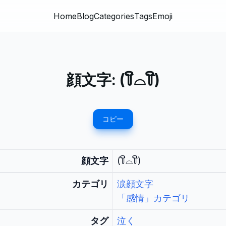
Home
Blog
Categories
Tags
Emoji
顔文字:
(꒦ິ⌓꒦ີ)
コピー
顔文字
(꒦ິ⌓꒦ີ)
カテゴリ
涙顔文字
「感情」カテゴリ
タグ
泣く