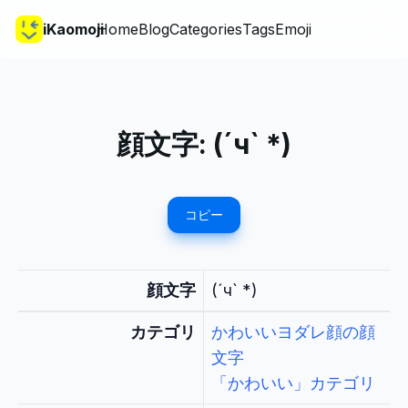
iKaomoji
Home
Blog
Categories
Tags
Emoji
顔文字:
(´ч` *)
コピー
顔文字
(´ч` *)
カテゴリ
かわいいヨダレ顔の顔
文字
「かわいい」カテゴリ