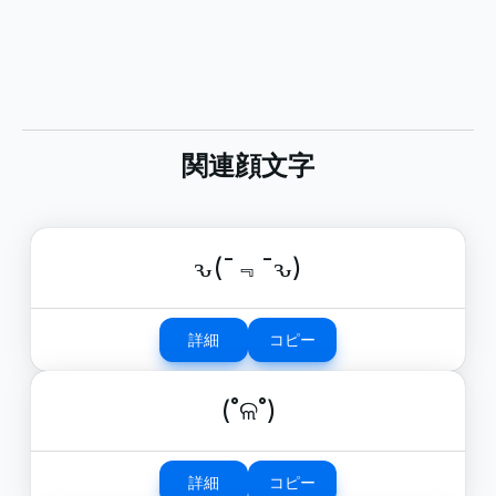
関連顔文字
ԅ(¯﹃¯ԅ)
詳細
コピー
(˚ଳ˚)
詳細
コピー