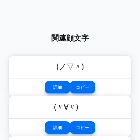
関連顔文字
(ノ▽〃)
詳細
コピー
(〃∀〃)ゞ
詳細
コピー