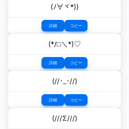
(ﾉ∀ヾ*))
詳細
コピー
(*/□＼*)♡
詳細
コピー
(//･_･//)
詳細
コピー
(///Σ///)