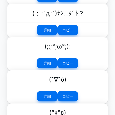
(；･`д･´)ﾅﾝ…ﾀﾞﾄ!?
詳細
コピー
(;;;°;ω°;):
詳細
コピー
(¯∇¯٥)
詳細
コピー
(°ﾛ°٥)