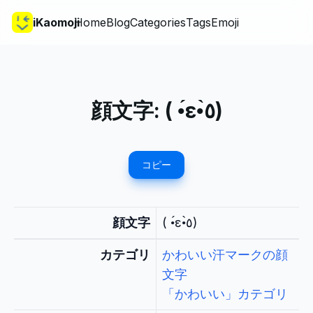
iKaomoji
Home
Blog
Categories
Tags
Emoji
顔文字:
( •́ε•̀٥)
コピー
顔文字
( •́ε•̀٥)
カテゴリ
かわいい汗マークの顔
文字
「かわいい」カテゴリ