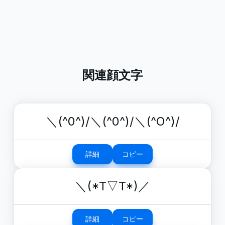
関連顔文字
＼(^0^)/＼(^0^)/＼(^O^)/
詳細
コピー
＼(*T▽T*)／
詳細
コピー