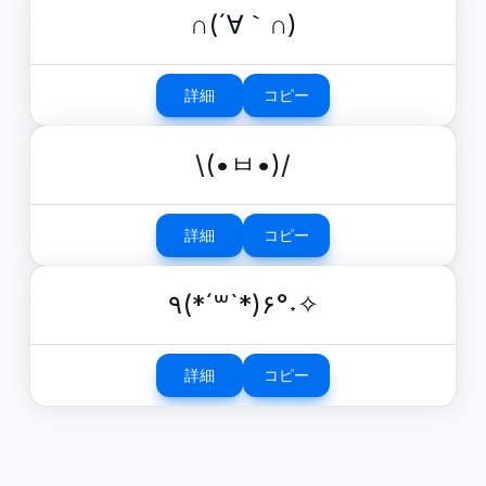
∩(´∀｀∩)
詳細
コピー
\(•ㅂ•)/
詳細
コピー
٩(*´꒳`*)۶°˖✧
詳細
コピー