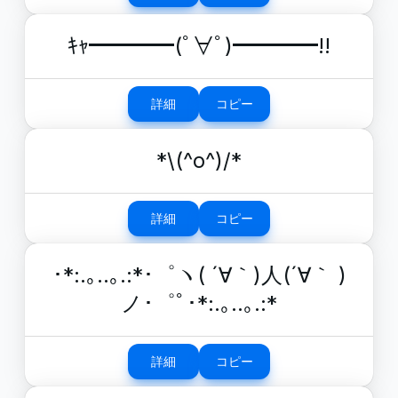
ｷｬ━━━━(ﾟ∀ﾟ)━━━━!!
詳細
コピー
*\(^o^)/*
詳細
コピー
･*:.｡..｡.:*･゜ヽ( ´∀｀)人(´∀｀ )
ノ･゜ﾟ･*:.｡..｡.:*
詳細
コピー