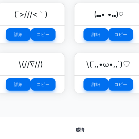
(´>///<｀)
(⑉• •⑉)♡
詳細
コピー
詳細
コピー
\(//∇//)
\(´,,•ω•,,`)♡
詳細
コピー
詳細
コピー
感情