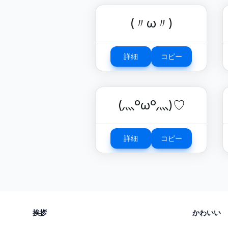
(〃ω〃)
詳細
コピー
(灬ºωº灬)♡
詳細
コピー
挨拶
かわいい