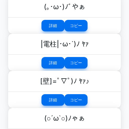
(｡･ω･)ﾉﾞやぁ
詳細
コピー
|電柱|･ω･`)ﾉ ﾔｧ
詳細
コピー
[壁]=ﾟ▽ﾟ)ﾉ ﾔｧ♪
詳細
コピー
(○´ω`○)ﾉゃぁ