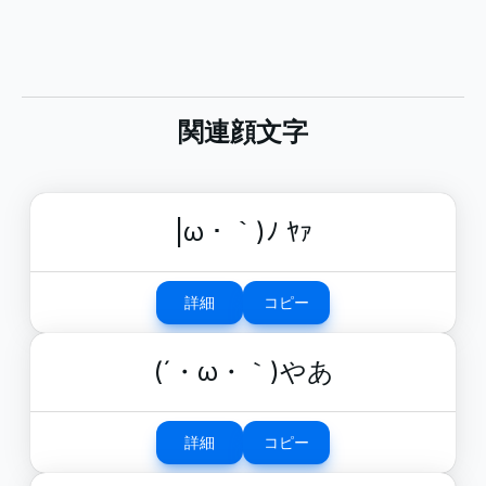
関連顔文字
|ω・｀)ﾉ ﾔｧ
詳細
コピー
(´・ω・｀)やあ
詳細
コピー