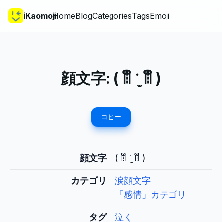
iKaomoji
Home
Blog
Categories
Tags
Emoji
顔文字:
( ꈨຶ ˙̫̮ ꈨຶ )
コピー
顔文字
( ꈨຶ ˙̫̮ ꈨຶ )
カテゴリ
涙顔文字
「感情」カテゴリ
タグ
泣く