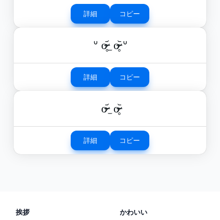
詳細
コピー
ᐡ o̴̶̷̥᷄ ̫ o̴̶̷̥᷅ ᐡ
詳細
コピー
o̴̶̷᷄ ̫ o̴̶̷̥᷅
詳細
コピー
挨拶
かわいい