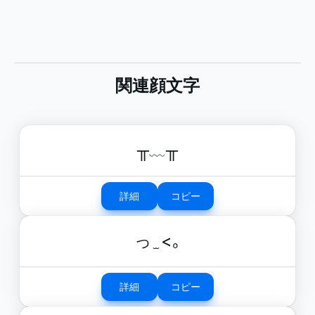
関連顔文字
╥﹏╥
詳細
コピー
っ ̫ <｡
詳細
コピー