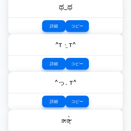
ಥ_ಥ
詳細
コピー
^т ·̫ т^
詳細
コピー
^っ. т^
詳細
コピー
ʚ̴̶̷.ʚ̴̶̷̥̀