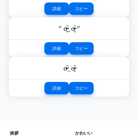
詳細
コピー
ᐡ o̴̶̷̥᷄ ̫ o̴̶̷̥᷅ ᐡ
詳細
コピー
o̴̶̷᷄ ̫ o̴̶̷̥᷅
詳細
コピー
挨拶
かわいい