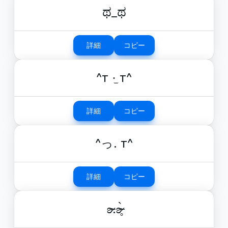
ಥ_ಥ
詳細
コピー
^т ·̫ т^
詳細
コピー
^っ. т^
詳細
コピー
ʚ̴̶̷.ʚ̴̶̷̥̀