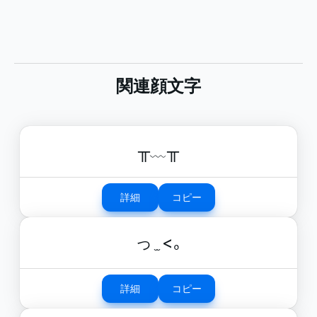
関連顔文字
╥﹏╥
詳細
コピー
っ ̫ <｡
詳細
コピー