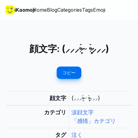
iKaomoji
Home
Blog
Categories
Tags
Emoji
顔文字:
(⸝⸝⸝ᵒ̴̶̷̥́ ᵕ ᵒ̴̶̷̣̥̀⸝⸝⸝)
コピー
顔文字
(⸝⸝⸝ᵒ̴̶̷̥́ ᵕ ᵒ̴̶̷̣̥̀⸝⸝⸝)
カテゴリ
涙顔文字
「感情」カテゴリ
タグ
泣く