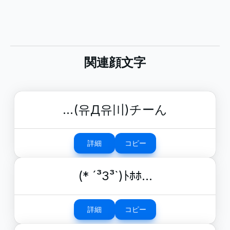
関連顔文字
…(유Д유〣)チーん
詳細
コピー
(* ´³З³`)ﾄﾎﾎ…
詳細
コピー