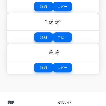
詳細
コピー
ᐡ o̴̶̷̥᷄ ̫ o̴̶̷̥᷅ ᐡ
詳細
コピー
o̴̶̷᷄ ̫ o̴̶̷̥᷅
詳細
コピー
挨拶
かわいい