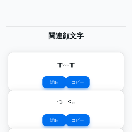
関連顔文字
╥﹏╥
詳細
コピー
っ ̫ <｡
詳細
コピー