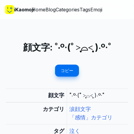
iKaomoji
Home
Blog
Categories
Tags
Emoji
顔文字:
˚‧º·(˚ ˃̣̣̥⌓︎˂̣̣̥ )‧º·˚
コピー
顔文字
˚‧º·(˚ ˃̣̣̥⌓︎˂̣̣̥ )‧º·˚
カテゴリ
涙顔文字
「感情」カテゴリ
タグ
泣く