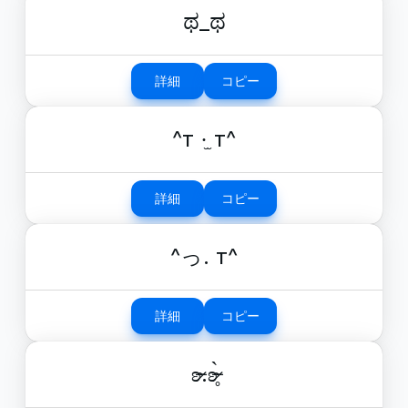
ಥ_ಥ
詳細
コピー
^т ·̫ т^
詳細
コピー
^っ. т^
詳細
コピー
ʚ̴̶̷.ʚ̴̶̷̥̀