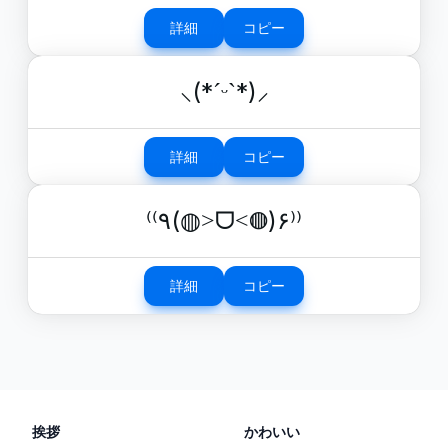
詳細
コピー
⸜(*ˊᵕˋ*)⸝
詳細
コピー
⁽⁽٩(◍˃ᗜ˂◍)۶⁾⁾
詳細
コピー
挨拶
かわいい