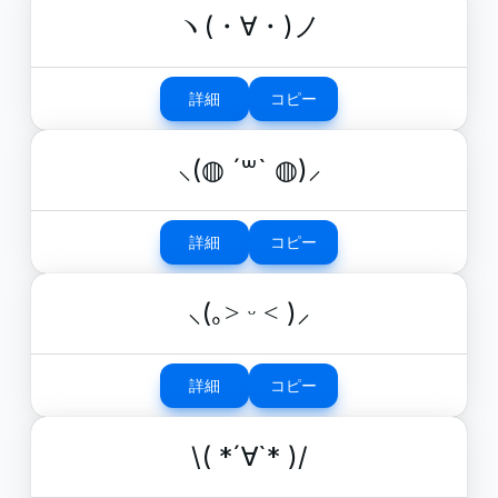
ヽ(・∀・)ノ
詳細
コピー
⸜(◍ ´꒳` ◍)⸝
詳細
コピー
⸜(｡˃ ᵕ ˂ )⸝
詳細
コピー
\( *´∀`* )/