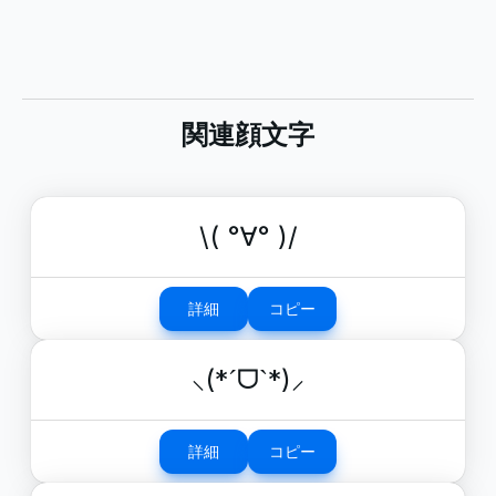
関連顔文字
\( °∀° )/
詳細
コピー
⸜(*ˊᗜˋ*)⸝
詳細
コピー