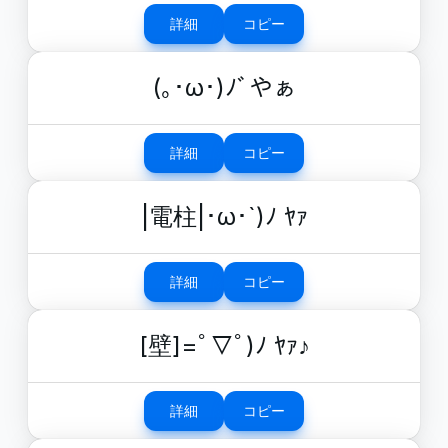
詳細
コピー
(｡･ω･)ﾉﾞやぁ
詳細
コピー
|電柱|･ω･`)ﾉ ﾔｧ
詳細
コピー
[壁]=ﾟ▽ﾟ)ﾉ ﾔｧ♪
詳細
コピー