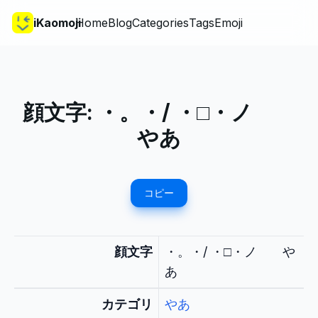
iKaomoji
Home
Blog
Categories
Tags
Emoji
顔文字:
・。・/ ・□・ノ
やあ
コピー
顔文字
・。・/ ・□・ノ や
あ
カテゴリ
やあ