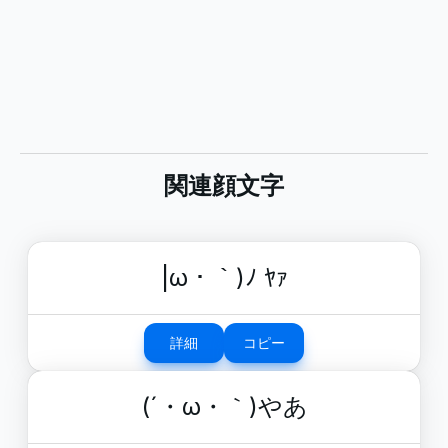
関連顔文字
|ω・｀)ﾉ ﾔｧ
詳細
コピー
(´・ω・｀)やあ