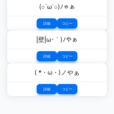
(○´ω`○)ﾉゃぁ
詳細
コピー
|壁|ω･｀)ﾉやぁ
詳細
コピー
( *・ω・)ノやぁ
詳細
コピー