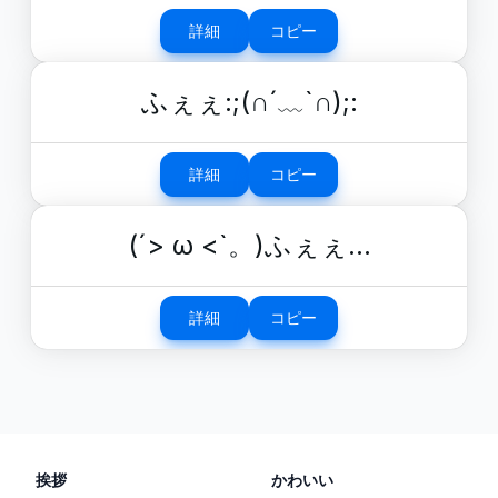
詳細
コピー
ふぇぇ:;(∩´﹏`∩);:
詳細
コピー
(´> ω <`。)ふぇぇ…
詳細
コピー
挨拶
かわいい