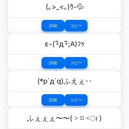
(｡>_<｡)ｳ-💦
詳細
コピー
ε-(◔ิд◔ิ;A)ﾌｩ
詳細
コピー
(*p´д`q)ふえぇ‥
詳細
コピー
ふぇぇぇ〜〜( ˃ ⌑ ˂ഃ )