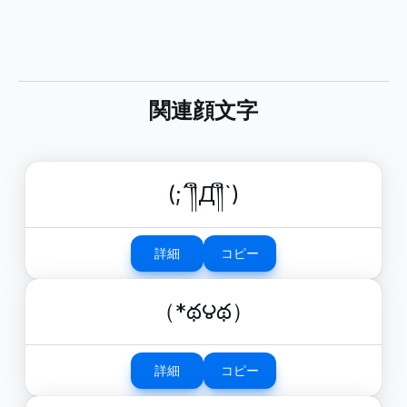
関連顔文字
(;´༎ຶД༎ຶ`)
詳細
コピー
（*థ౪థ）
詳細
コピー