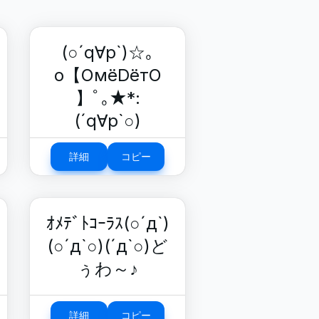
(○´q∀p`)☆｡
o【OмёDётO
】ﾟ｡★*:
(´q∀p`○)
詳細
コピー
ｵﾒﾃﾞﾄｺｰﾗｽ(○´д`)
(○´д`○)(´д`○)ど
ぅわ～♪
詳細
コピー