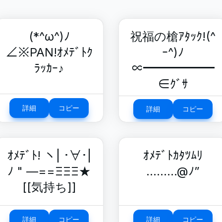
(*^ω^)ﾉ
祝福の槍ｱﾀｯｸ!(^
∠※PAN!ｵﾒﾃﾞﾄｸ
ｰ^)ﾉ
ﾗｯｶｰ♪
∝━━━━━━
∈ｸﾞｻ
詳細
コピー
詳細
コピー
ｵﾒﾃﾞﾄ! ヽ| ･∀･|
ｵﾒﾃﾞﾄｶﾀﾂﾑﾘ
ﾉ " —==ΞΞΞ★
………@ﾉ”
[[気持ち]]
詳細
コピー
詳細
コピー