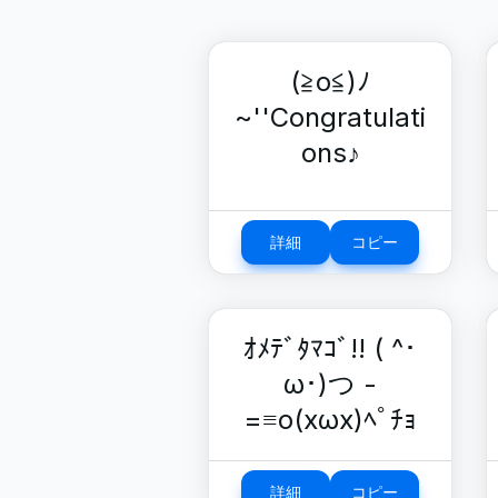
(≧o≦)ﾉ
~''Congratulati
ons♪
詳細
コピー
ｵﾒﾃﾞﾀﾏｺﾞ!! ( ^･
ω･)つ -
=≡ο(xωx)ﾍﾟﾁｮ
詳細
コピー