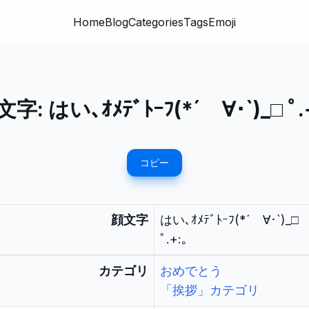
Home
Blog
Categories
Tags
Emoji
文字:
はい､ｵﾒﾃﾞﾄｰﾌ(*´ゝ∀･`)_□ ﾟ.
コピー
顔文字
はい､ｵﾒﾃﾞﾄｰﾌ(*´ゝ∀･`)_□
ﾟ.+:｡
カテゴリ
おめでとう
「挨拶」カテゴリ