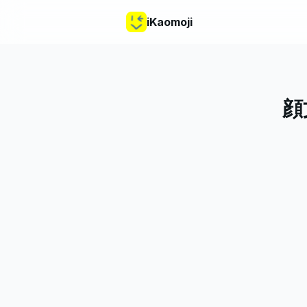
iKaomoji
顔