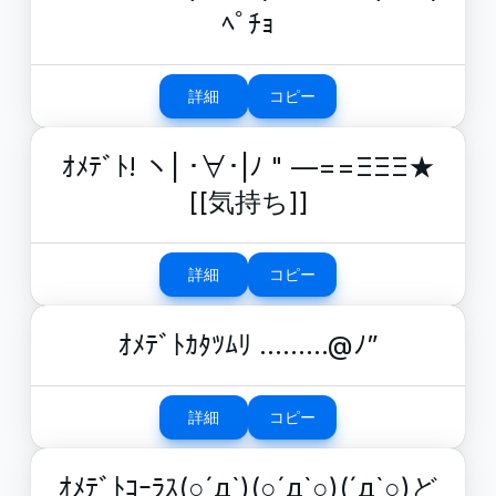
ﾍﾟﾁｮ
詳細
コピー
ｵﾒﾃﾞﾄ! ヽ| ･∀･|ﾉ " —==ΞΞΞ★
[[気持ち]]
詳細
コピー
ｵﾒﾃﾞﾄｶﾀﾂﾑﾘ ………@ﾉ”
詳細
コピー
ｵﾒﾃﾞﾄｺｰﾗｽ(○´д`)(○´д`○)(´д`○)ど