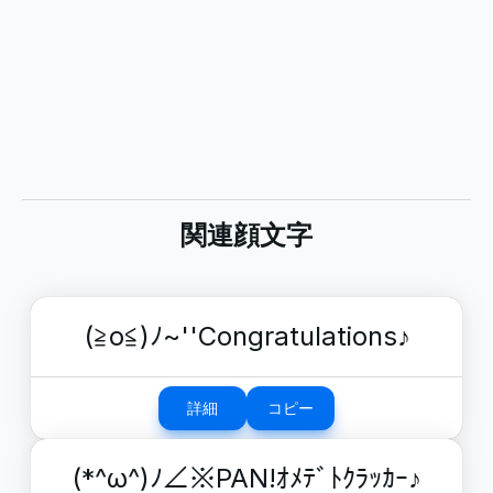
関連顔文字
(≧o≦)ﾉ~''Congratulations♪
詳細
コピー
(*^ω^)ﾉ∠※PAN!ｵﾒﾃﾞﾄｸﾗｯｶｰ♪