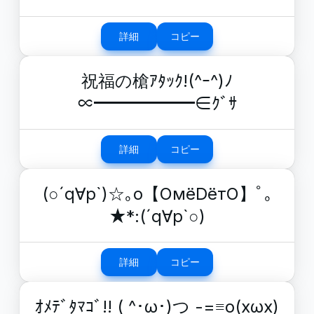
詳細
コピー
祝福の槍ｱﾀｯｸ!(^ｰ^)ﾉ
∝━━━━━━∈ｸﾞｻ
詳細
コピー
(○´q∀p`)☆｡o【OмёDётO】ﾟ｡
★*:(´q∀p`○)
詳細
コピー
ｵﾒﾃﾞﾀﾏｺﾞ!! ( ^･ω･)つ -=≡ο(xωx)