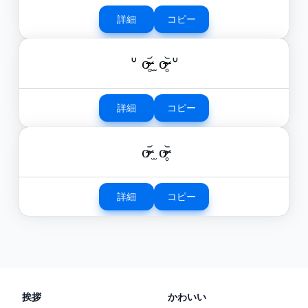
詳細
コピー
ᐡ o̴̶̷̥᷄ ̫ o̴̶̷̥᷅ ᐡ
詳細
コピー
o̴̶̷᷄ ̫ o̴̶̷̥᷅
詳細
コピー
挨拶
かわいい