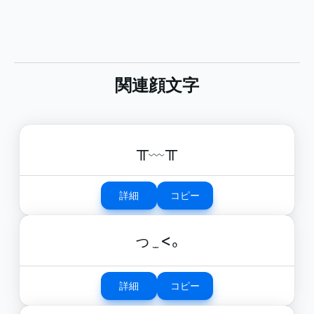
関連顔文字
╥﹏╥
詳細
コピー
っ ̫ <｡
詳細
コピー