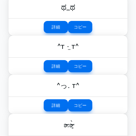
ಥ_ಥ
詳細
コピー
^т ·̫ т^
詳細
コピー
^っ. т^
詳細
コピー
ʚ̴̶̷.ʚ̴̶̷̥̀