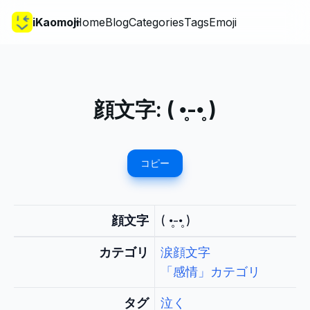
iKaomoji
Home
Blog
Categories
Tags
Emoji
顔文字:
( •̥-•̥ )
コピー
顔文字
( •̥-•̥ )
カテゴリ
涙顔文字
「感情」カテゴリ
タグ
泣く