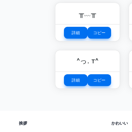
╥﹏╥
詳細
コピー
^っ. т^
詳細
コピー
挨拶
かわいい