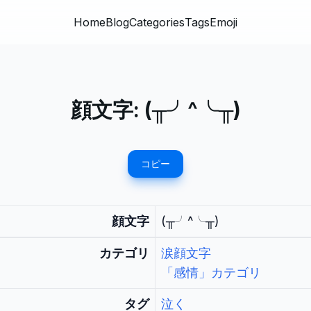
Home
Blog
Categories
Tags
Emoji
顔文字:
(╥╯^╰╥)
コピー
顔文字
(╥╯^╰╥)
カテゴリ
涙顔文字
「感情」カテゴリ
タグ
泣く