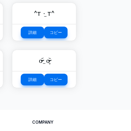
^т ·̫ т^
詳細
コピー
o̴̶̷᷄ ̫ o̴̶̷̥᷅
詳細
コピー
COMPANY