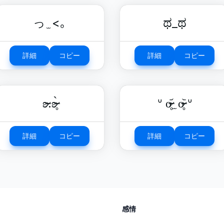
っ ̫ <｡
ಥ_ಥ
詳細
コピー
詳細
コピー
ʚ̴̶̷.ʚ̴̶̷̥̀
ᐡ o̴̶̷̥᷄ ̫ o̴̶̷̥᷅ ᐡ
詳細
コピー
詳細
コピー
感情