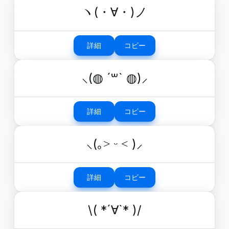
ヽ(・∀・)ノ
詳細
コピー
⸜(◍ ´꒳` ◍)⸝
詳細
コピー
⸜(｡˃ ᵕ ˂ )⸝
詳細
コピー
\( *´∀`* )/