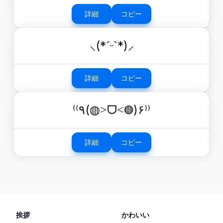
詳細
コピー
⸜(*ˊᵕˋ*)⸝
詳細
コピー
⁽⁽٩(◍˃ᗜ˂◍)۶⁾⁾
詳細
コピー
挨拶
かわいい