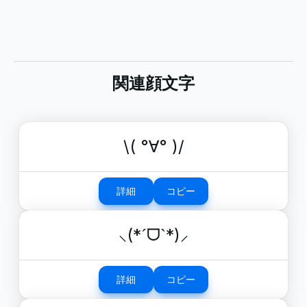
関連顔文字
\( °∀° )/
詳細
コピー
⸜(*ˊᗜˋ*)⸝
詳細
コピー