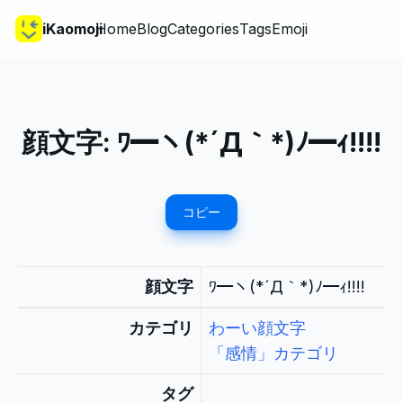
iKaomoji
Home
Blog
Categories
Tags
Emoji
顔文字:
ﾜ━ヽ(*´Д｀*)ﾉ━ｨ!!!!
コピー
顔文字
ﾜ━ヽ(*´Д｀*)ﾉ━ｨ!!!!
カテゴリ
わーい顔文字
「感情」カテゴリ
タグ