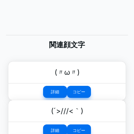
関連顔文字
(〃ω〃)
詳細
コピー
(´>///<｀)
詳細
コピー