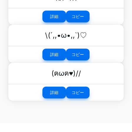
詳細
コピー
\(´,,•ω•,,`)♡
詳細
コピー
(ฅωฅ♥)//
詳細
コピー