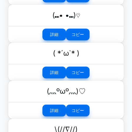
(⑉• •⑉)♡
詳細
コピー
( *´ω`* )
詳細
コピー
(灬ºωº灬)♡
詳細
コピー
\(//∇//)