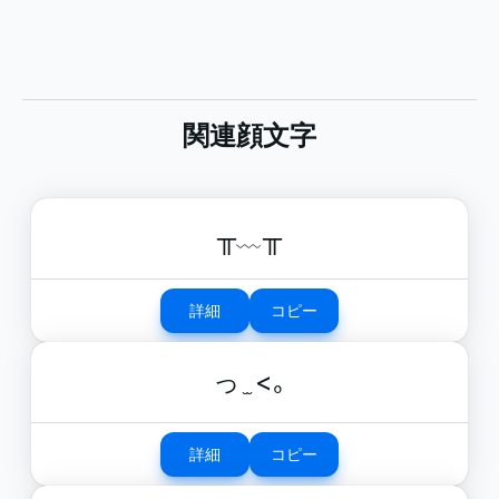
関連顔文字
╥﹏╥
詳細
コピー
っ ̫ <｡
詳細
コピー