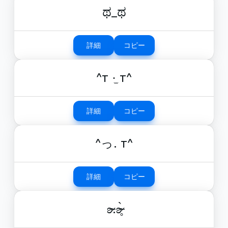
ಥ_ಥ
詳細
コピー
^т ·̫ т^
詳細
コピー
^っ. т^
詳細
コピー
ʚ̴̶̷.ʚ̴̶̷̥̀