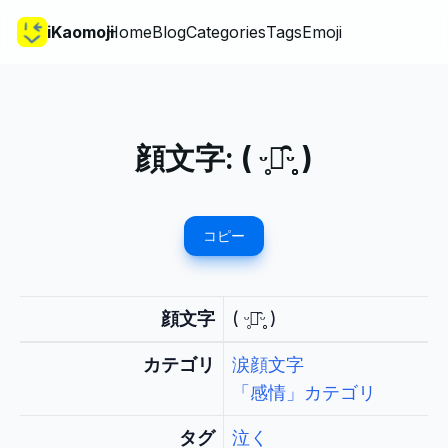
iKaomoji
Home
Blog
Categories
Tags
Emoji
顔文字:
( ᵕ̥﹏̑ᵕ̥̥ )
コピー
顔文字
( ᵕ̥﹏̑ᵕ̥̥ )
カテゴリ
涙顔文字
「感情」カテゴリ
タグ
泣く