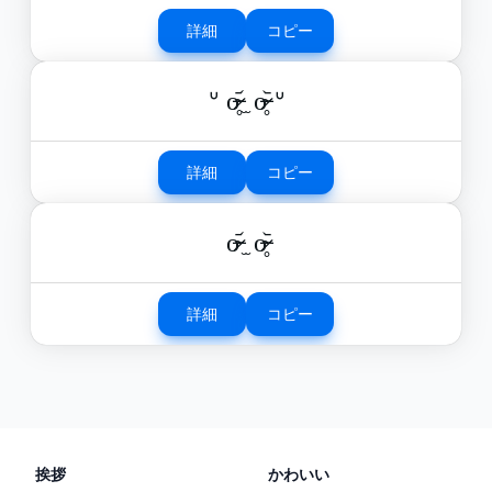
詳細
コピー
ᐡ o̴̶̷̥᷄ ̫ o̴̶̷̥᷅ ᐡ
詳細
コピー
o̴̶̷᷄ ̫ o̴̶̷̥᷅
詳細
コピー
挨拶
かわいい