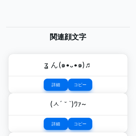
関連顔文字
ʓ ん(๑•᎑•๑)♬
詳細
コピー
(ㅅ´ ˘ `)ﾜｧ~
詳細
コピー