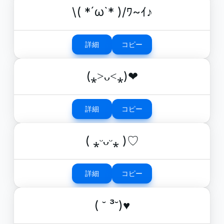
\( *´ω`* )/ﾜ~ｲ♪
詳細
コピー
(⁎˃ᴗ˂⁎)❤︎
詳細
コピー
( ⁎ᵕᴗᵕ⁎ )♡
詳細
コピー
( ˘ ³˘)♥