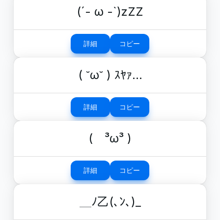
(´- ω -`)zZZ
詳細
コピー
( ˘ω˘ ) ｽﾔｧ…
詳細
コピー
( ³ω³ )
詳細
コピー
＿ﾉ乙(､ﾝ､)_