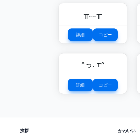
╥﹏╥
詳細
コピー
^っ. т^
詳細
コピー
挨拶
かわいい