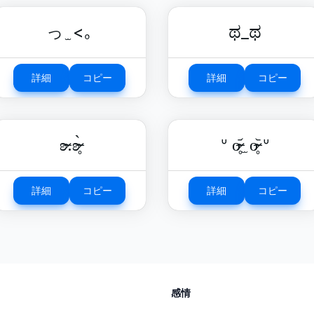
っ ̫ <｡
ಥ_ಥ
詳細
コピー
詳細
コピー
ʚ̴̶̷.ʚ̴̶̷̥̀
ᐡ o̴̶̷̥᷄ ̫ o̴̶̷̥᷅ ᐡ
詳細
コピー
詳細
コピー
感情