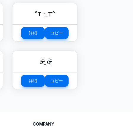
^т ·̫ т^
詳細
コピー
o̴̶̷᷄ ̫ o̴̶̷̥᷅
詳細
コピー
COMPANY