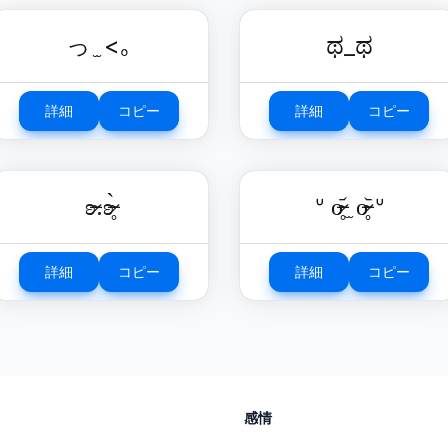
っ ̫ <｡
ಥ_ಥ
詳細
コピー
詳細
コピー
ʚ̴̶̷.ʚ̴̶̷̥̀
ᐡ o̴̶̷̥᷄ ̫ o̴̶̷̥᷅ ᐡ
詳細
コピー
詳細
コピー
感情