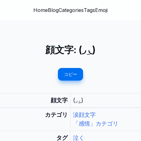
Home
Blog
Categories
Tags
Emoji
顔文字:
(◞ ̫◟)
コピー
顔文字
(◞ ̫◟)
カテゴリ
涙顔文字
「感情」カテゴリ
タグ
泣く