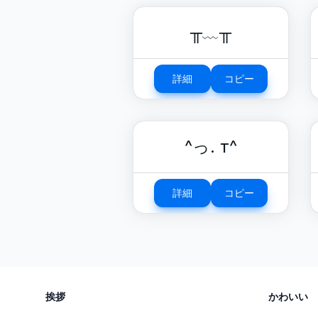
╥﹏╥
詳細
コピー
^っ. т^
詳細
コピー
挨拶
かわいい