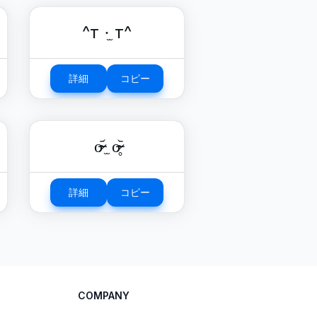
^т ·̫ т^
詳細
コピー
o̴̶̷᷄ ̫ o̴̶̷̥᷅
詳細
コピー
COMPANY