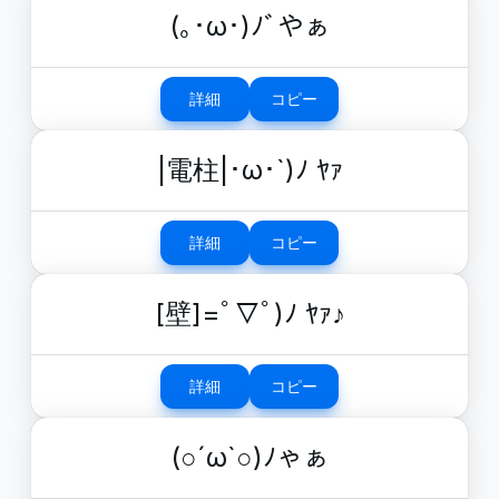
(｡･ω･)ﾉﾞやぁ
詳細
コピー
|電柱|･ω･`)ﾉ ﾔｧ
詳細
コピー
[壁]=ﾟ▽ﾟ)ﾉ ﾔｧ♪
詳細
コピー
(○´ω`○)ﾉゃぁ