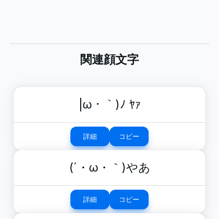
関連顔文字
|ω・｀)ﾉ ﾔｧ
詳細
コピー
(´・ω・｀)やあ
詳細
コピー