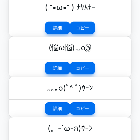
( ˘•ω•˘ ) ﾅﾔﾑﾅｰ
詳細
コピー
(悩ω悩).｡oஇ
詳細
コピー
｡｡｡o(ﾟ^ ﾟ)ｳｰﾝ
詳細
コピー
(。-`ω-ก)ｳｰﾝ