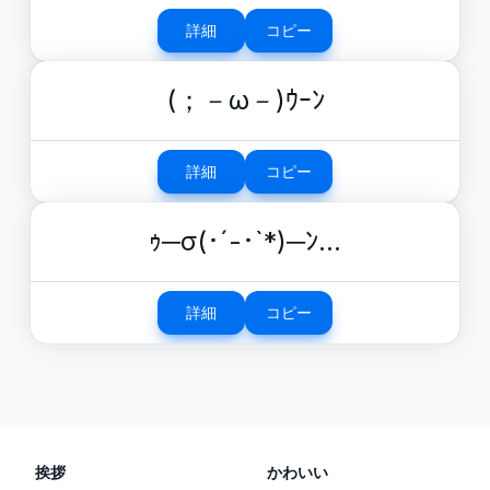
詳細
コピー
(；－ω－)ｳｰﾝ
詳細
コピー
ｩ─σ(･´-･`*)─ﾝ…
詳細
コピー
挨拶
かわいい