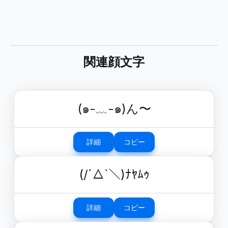
関連顔文字
(๑-﹏-๑)ん〜
詳細
コピー
(/´△`＼)ﾅﾔﾑｩ
詳細
コピー