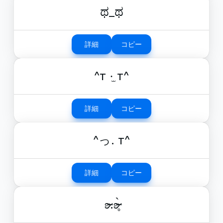
ಥ_ಥ
詳細
コピー
^т ·̫ т^
詳細
コピー
^っ. т^
詳細
コピー
ʚ̴̶̷.ʚ̴̶̷̥̀