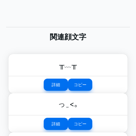
関連顔文字
╥﹏╥
詳細
コピー
っ ̫ <｡
詳細
コピー