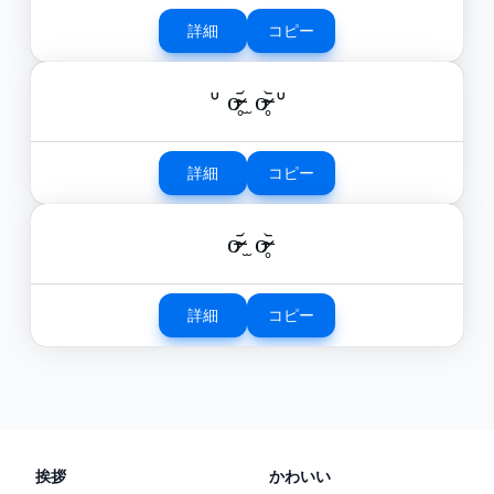
詳細
コピー
ᐡ o̴̶̷̥᷄ ̫ o̴̶̷̥᷅ ᐡ
詳細
コピー
o̴̶̷᷄ ̫ o̴̶̷̥᷅
詳細
コピー
挨拶
かわいい