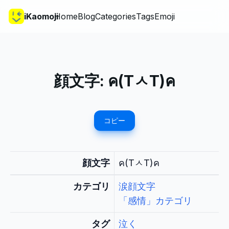
iKaomoji
Home
Blog
Categories
Tags
Emoji
顔文字:
ค(TㅅT)ค
コピー
顔文字
ค(TㅅT)ค
カテゴリ
涙顔文字
「感情」カテゴリ
タグ
泣く