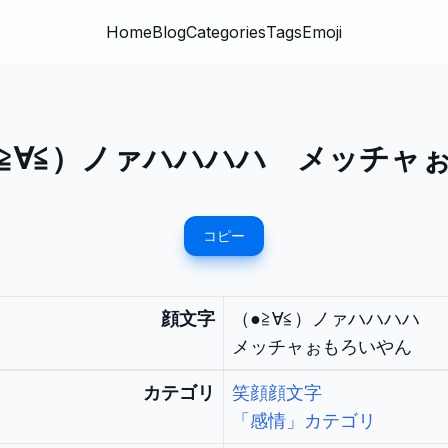
Home
Blog
Categories
Tags
Emoji
●≧∀≦）ノァハハハハ メッチャ
コピー
顔文字
（●≧∀≦）ノァハハハハ
メッチャぉもろいやん
カテゴリ
笑顔顔文字
「感情」カテゴリ