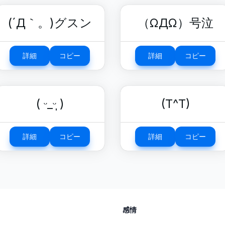
(´Д｀。)グスン
（ΩДΩ）号泣
詳細
コピー
詳細
コピー
( ᵕ_ᵕ̩̩ )
(T^T)
詳細
コピー
詳細
コピー
感情