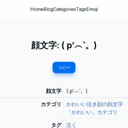
Home
Blog
Categories
Tags
Emoji
顔文字:
( p′︵‵。)
コピー
顔文字
( p′︵‵。)
カテゴリ
かわいい泣き顔の顔文字
「かわいい」カテゴリ
タグ
泣く