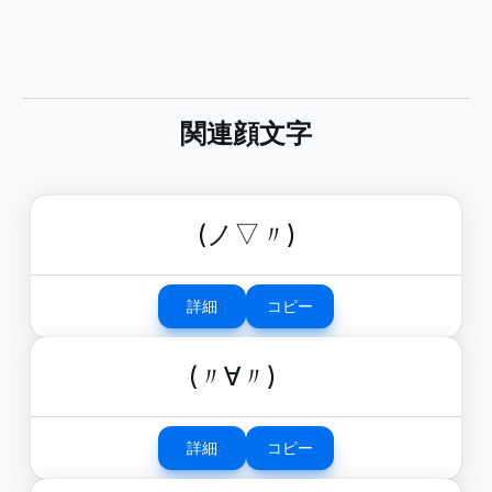
関連顔文字
(ノ▽〃)
詳細
コピー
(〃∀〃)ゞ
詳細
コピー