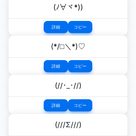
(ﾉ∀ヾ*))
詳細
コピー
(*/□＼*)♡
詳細
コピー
(//･_･//)
詳細
コピー
(///Σ///)