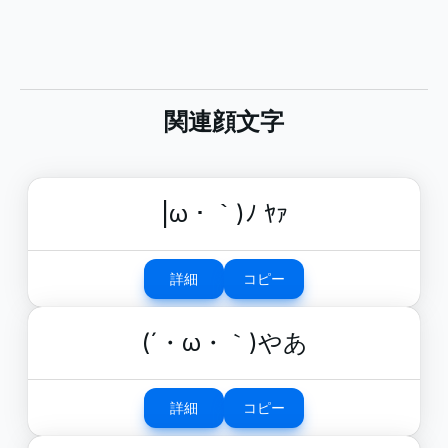
関連顔文字
|ω・｀)ﾉ ﾔｧ
詳細
コピー
(´・ω・｀)やあ
詳細
コピー