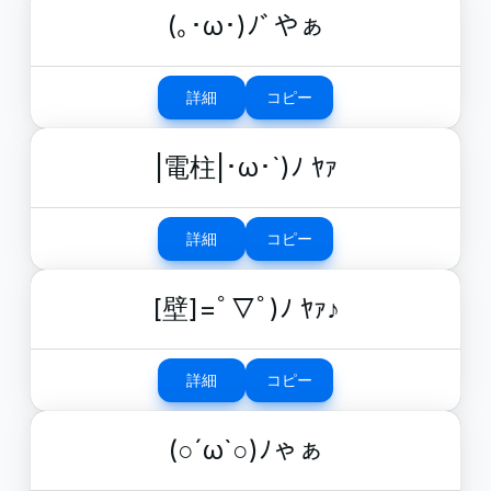
(｡･ω･)ﾉﾞやぁ
詳細
コピー
|電柱|･ω･`)ﾉ ﾔｧ
詳細
コピー
[壁]=ﾟ▽ﾟ)ﾉ ﾔｧ♪
詳細
コピー
(○´ω`○)ﾉゃぁ