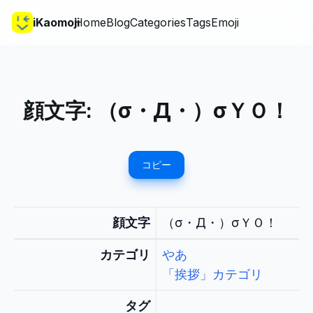
iKaomoji
Home
Blog
Categories
Tags
Emoji
顔文字:
（σ・Д・）σＹＯ！
コピー
顔文字
（σ・Д・）σＹＯ！
カテゴリ
やあ
「挨拶」カテゴリ
タグ