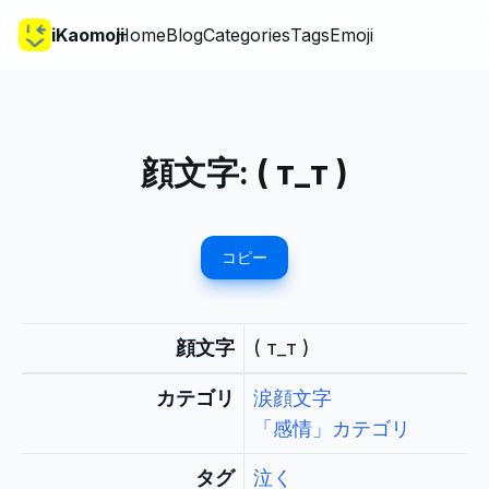
iKaomoji
Home
Blog
Categories
Tags
Emoji
顔文字:
( т_т )
コピー
顔文字
( т_т )
カテゴリ
涙顔文字
「感情」カテゴリ
タグ
泣く