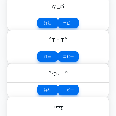
ಥ_ಥ
詳細
コピー
^т ·̫ т^
詳細
コピー
^っ. т^
詳細
コピー
ʚ̴̶̷.ʚ̴̶̷̥̀