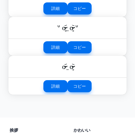
詳細
コピー
ᐡ o̴̶̷̥᷄ ̫ o̴̶̷̥᷅ ᐡ
詳細
コピー
o̴̶̷᷄ ̫ o̴̶̷̥᷅
詳細
コピー
挨拶
かわいい