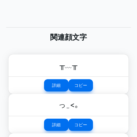
関連顔文字
╥﹏╥
詳細
コピー
っ ̫ <｡
詳細
コピー