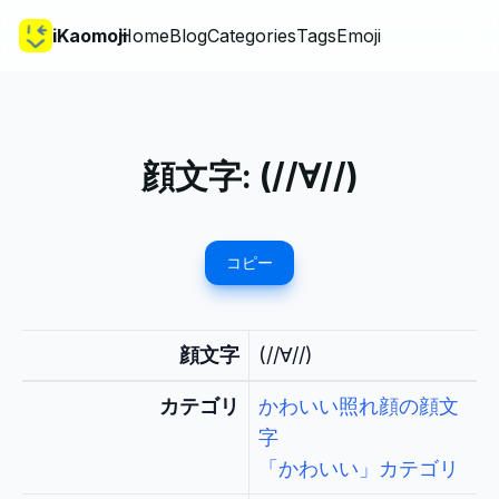
iKaomoji
Home
Blog
Categories
Tags
Emoji
顔文字:
(//∀//)
コピー
顔文字
(//∀//)
カテゴリ
かわいい照れ顔の顔文
字
「かわいい」カテゴリ