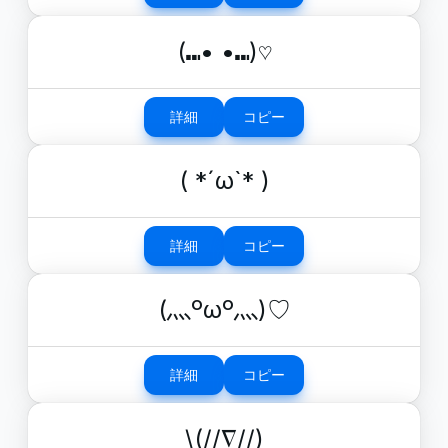
(⑉• •⑉)♡
詳細
コピー
( *´ω`* )
詳細
コピー
(灬ºωº灬)♡
詳細
コピー
\(//∇//)