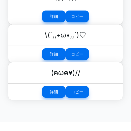
詳細
コピー
\(´,,•ω•,,`)♡
詳細
コピー
(ฅωฅ♥)//
詳細
コピー