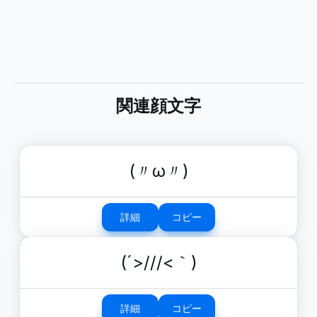
関連顔文字
(〃ω〃)
詳細
コピー
(´>///<｀)
詳細
コピー