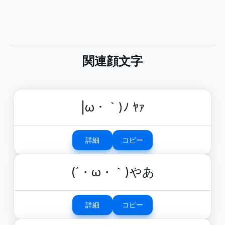
関連顔文字
|ω・｀)ﾉ ﾔｧ
詳細
コピー
(´・ω・｀)やあ
詳細
コピー