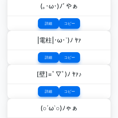
(｡･ω･)ﾉﾞやぁ
詳細
コピー
|電柱|･ω･`)ﾉ ﾔｧ
詳細
コピー
[壁]=ﾟ▽ﾟ)ﾉ ﾔｧ♪
詳細
コピー
(○´ω`○)ﾉゃぁ