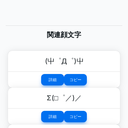
関連顔文字
(屮゜Д゜)屮
詳細
コピー
Σ(□゜／)／
詳細
コピー