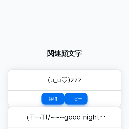
関連顔文字
(u_u♡)zzz
詳細
コピー
（T￢T)/~~~good night･･