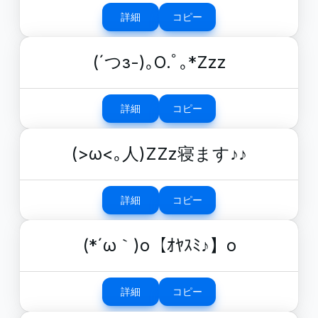
詳細
コピー
(´つз-)｡O.ﾟ｡*Zzz
詳細
コピー
(>ω<｡人)ZZz寝ます♪♪
詳細
コピー
(*´ω｀)o【ｵﾔｽﾐ♪】o
詳細
コピー