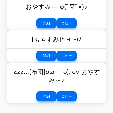
おやすみ―_φ(ﾟ▽ﾟ●)♪
詳細
コピー
[ぉゃすみ]*´-□-)ﾉ
詳細
コピー
Zzz…[布団]σω-｀o)｡o○ おやす
み～♪
詳細
コピー