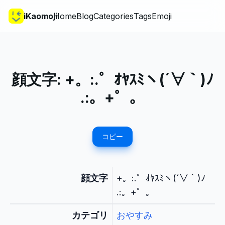
iKaomoji
Home
Blog
Categories
Tags
Emoji
顔文字:
+。:.゜ｵﾔｽﾐヽ(´∀｀)ﾉ
.:。+゜。
コピー
顔文字
+。:.゜ｵﾔｽﾐヽ(´∀｀)ﾉ
.:。+゜。
カテゴリ
おやすみ