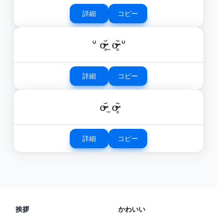
詳細
コピー
ᐡ o̴̶̷̥᷄ ̫ o̴̶̷̥᷅ ᐡ
詳細
コピー
o̴̶̷᷄ ̫ o̴̶̷̥᷅
詳細
コピー
挨拶
かわいい