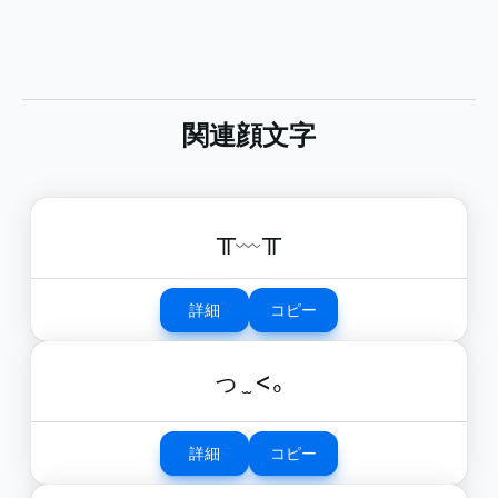
関連顔文字
╥﹏╥
詳細
コピー
っ ̫ <｡
詳細
コピー