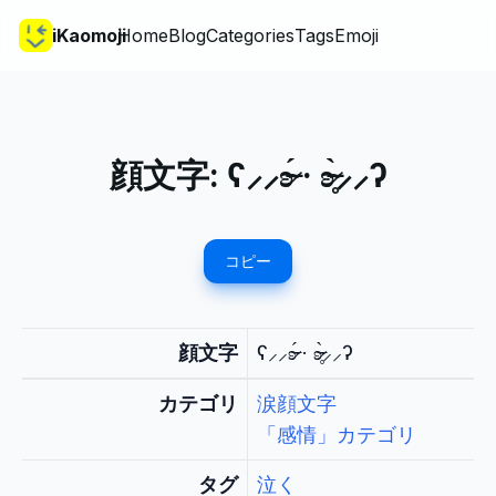
iKaomoji
Home
Blog
Categories
Tags
Emoji
顔文字:
ʕ⸝⸝ʚ̴̶̷́ · ʚ̴̶̷̥̀⸝⸝ʔ
コピー
顔文字
ʕ⸝⸝ʚ̴̶̷́ · ʚ̴̶̷̥̀⸝⸝ʔ
カテゴリ
涙顔文字
「感情」カテゴリ
タグ
泣く