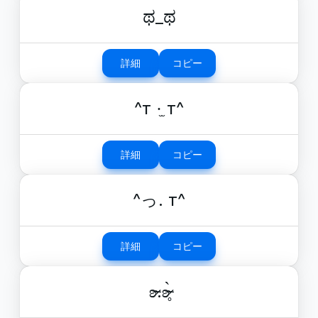
ಥ_ಥ
詳細
コピー
^т ·̫ т^
詳細
コピー
^っ. т^
詳細
コピー
ʚ̴̶̷.ʚ̴̶̷̥̀