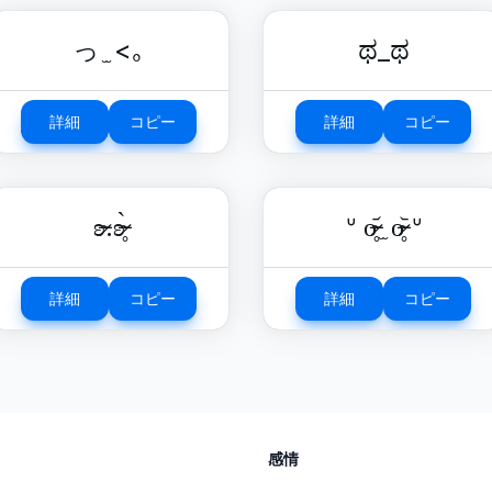
っ ̫ <｡
ಥ_ಥ
詳細
コピー
詳細
コピー
ʚ̴̶̷.ʚ̴̶̷̥̀
ᐡ o̴̶̷̥᷄ ̫ o̴̶̷̥᷅ ᐡ
詳細
コピー
詳細
コピー
感情