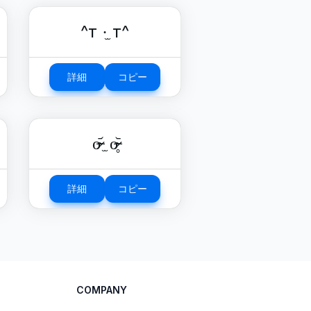
^т ·̫ т^
詳細
コピー
o̴̶̷᷄ ̫ o̴̶̷̥᷅
詳細
コピー
COMPANY