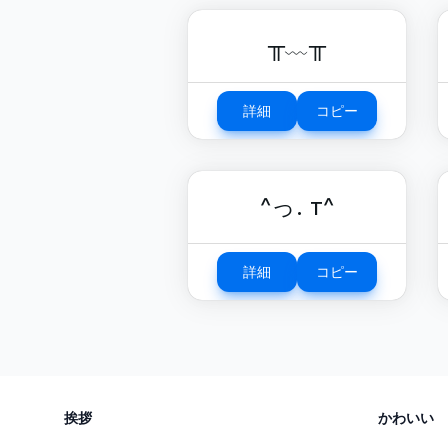
╥﹏╥
詳細
コピー
^っ. т^
詳細
コピー
挨拶
かわいい