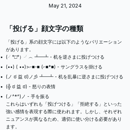
May 21, 2024
「投げる」顔文字の種類
「投げる」系の顔文字には以下のようなバリエーション
があります。
(╯°□°）╯︵ ┻━┻ - 机を逆さまに投げつける
(•
•) ( •
•)>⌐■-■ (⌐■*■) - サングラスを掛ける
(ノ ಠ 益 ಠ)ノ彡 ┻━┻ - 机を乱暴に逆さまに投げつける
(╬ ಠ 益 ಠ) - 怒りの表情
(ノ^*^)ノ - 手を振る
これらはいずれも「投げつける」「拒絶する」といった
強い感情を表現する際に使われます。しかし、それぞれ
ニュアンスが異なるため、適切に使い分ける必要があり
ます。