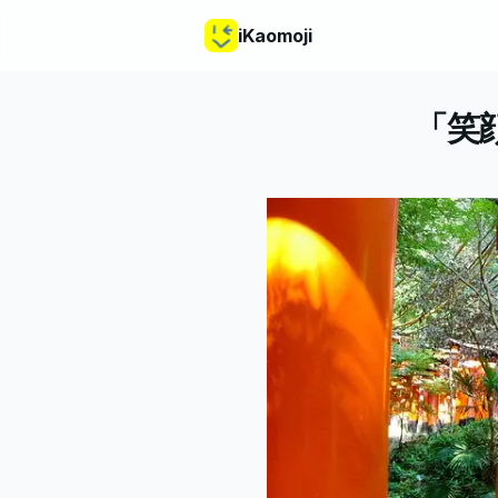
iKaomoji
「笑